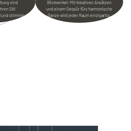
ltung sind
Blickwinkel: Mit kreativen Ansätzen
Ihren Stil
und einem Gespür fürs harmonische
ll und stimmig.
Ganze wird jeder Raum einzigartig.