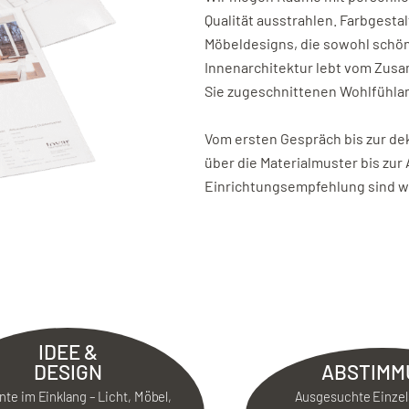
Qualität ausstrahlen. Farbgest
Möbeldesigns, die sowohl schön 
Innenarchitektur lebt vom Zusa
Sie zugeschnittenen Wohlfühla
Vom ersten Gespräch bis zur de
über die Materialmuster bis zur
Einrichtungsempfehlung sind wir
IDEE &
DESIGN
ABSTIMM
te im Einklang – Licht, Möbel,
Ausgesuchte Einzel