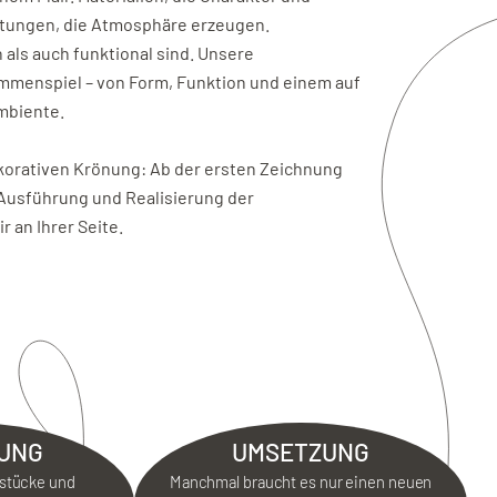
altungen, die Atmosphäre erzeugen.
als auch funktional sind. Unsere
mmenspiel – von Form, Funktion und einem auf
mbiente.
korativen Krönung: Ab der ersten Zeichnung
 Ausführung und Realisierung der
 an Ihrer Seite.
UNG
UMSETZUNG
stücke und
Manchmal braucht es nur einen neuen