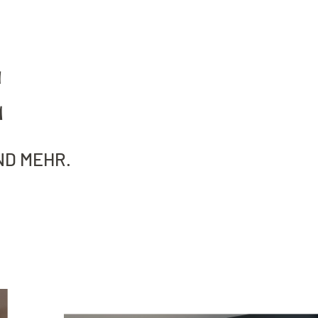
E
ND MEHR.