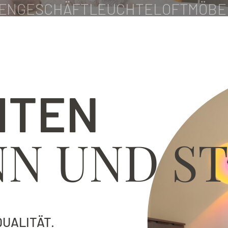
ENGESCHÄFT
LEUCHTE
LOFT
MÖBE
HTEN
NN UND ST
UALITÄT.