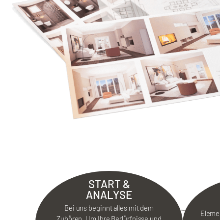
START &
ANALYSE
Bei uns beginnt alles mit dem
Elemen
Zuhören. Um Ihre Bedürfnisse und