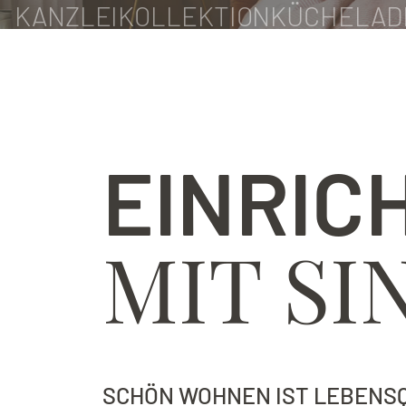
KANZLEI
KOLLEKTION
KÜCHE
LAD
EINRIC
MIT SI
SCHÖN WOHNEN IST LEBENSQ