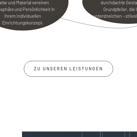
arbe und Material vereinen
durchdachte Gesta
sphäre und Persönlichkeit in
Grundpfeiler, die 
Ihrem individuellen
unterstreichen – stilvo
Einrichtungskonzept.
ZU UNSEREN LEISTUNGEN