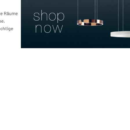
hre Räume
ne,
ichtige