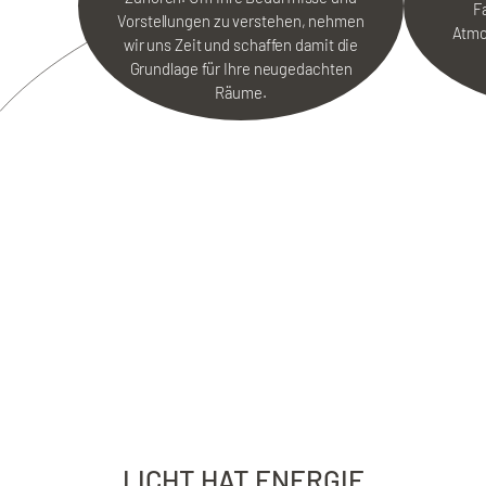
F
Vorstellungen zu verstehen, nehmen
Atmo
wir uns Zeit und schaffen damit die
Grundlage für Ihre neugedachten
Räume.
LICHT HAT ENERGIE.