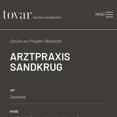
Zum Inhalt springen
MENÜ
räume neu denken
Zurück zur Projekt-Übersicht
ARZTPRAXIS
SANDKRUG
ART
Gewerbe
KUNDE