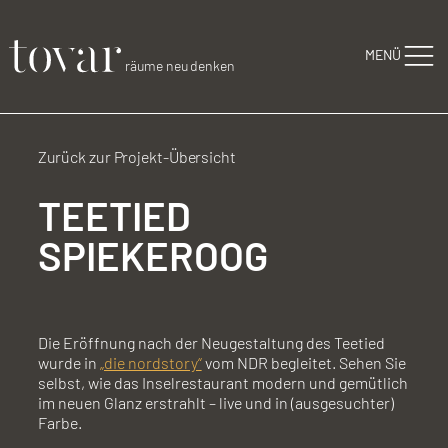
Zum Inhalt springen
MENÜ
räume neu denken
Zurück zur Projekt-Übersicht
TEETIED
SPIEKEROOG
Die Eröffnung nach der Neugestaltung des Teetied
wurde in
„die nordstory“
vom NDR begleitet. Sehen Sie
selbst, wie das Inselrestaurant modern und gemütlich
im neuen Glanz erstrahlt – live und in (ausgesuchter)
Farbe.